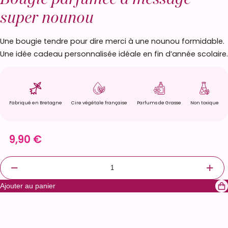
super nounou
Une bougie tendre pour dire merci à une nounou formidable.
Une idée cadeau personnalisée idéale en fin d’année scolaire.
Fabriqué en Bretagne
Cire végétale française
Parfums de Grasse
Non toxique
9,90
€
q
−
+
u
Ajouter au panier
a
n
t
i