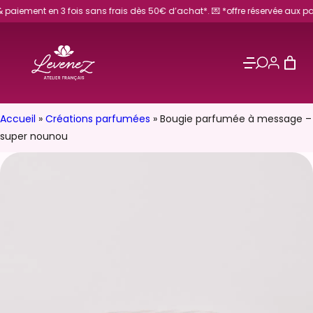
Aller
ent en 3 fois sans frais dès 50€ d’achat*. 💌 *offre réservée aux particulie
au
contenu
Accueil
»
Créations parfumées
»
Bougie parfumée à message –
super nounou