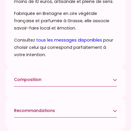
moins de 10 euros, artisanale et pleine de sens.
à
Fabriquée en Bretagne en cire végétale
m
française et parfumée à Grasse, elle associe
e
savoir-faire local et émotion.
s
s
Consultez
tous les messages disponibles
pour
a
choisir celui qui correspond parfaitement à
g
votre intention.
e
–
s
Composition
u
p
Ne contient pas d’allergènes listés selon la
e
réglementation en vigueur.
r
n
Recommandations
o
u
Pour une combustion optimale, laissez brûler