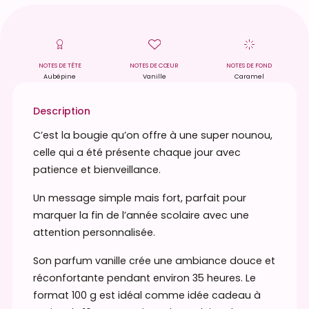
t
é
d
e
NOTES DE TÊTE
NOTES DE CŒUR
NOTES DE FOND
Aubépine
Vanille
Caramel
B
o
Description
u
g
C’est la bougie qu’on offre à une super nounou,
i
celle qui a été présente chaque jour avec
e
patience et bienveillance.
p
Un message simple mais fort, parfait pour
a
marquer la fin de l’année scolaire avec une
r
attention personnalisée.
f
u
Son parfum vanille crée une ambiance douce et
m
réconfortante pendant environ 35 heures. Le
é
format 100 g est idéal comme idée cadeau à
e