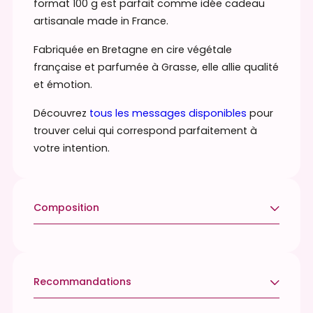
format 100 g est parfait comme idée cadeau
à
artisanale made in France.
m
Fabriquée en Bretagne en cire végétale
e
française et parfumée à Grasse, elle allie qualité
s
et émotion.
s
a
Découvrez
tous les messages disponibles
pour
g
trouver celui qui correspond parfaitement à
e
votre intention.
–
f
é
Composition
l
i
Ne contient pas d’allergènes listés selon la
c
réglementation en vigueur.
i
t
Recommandations
a