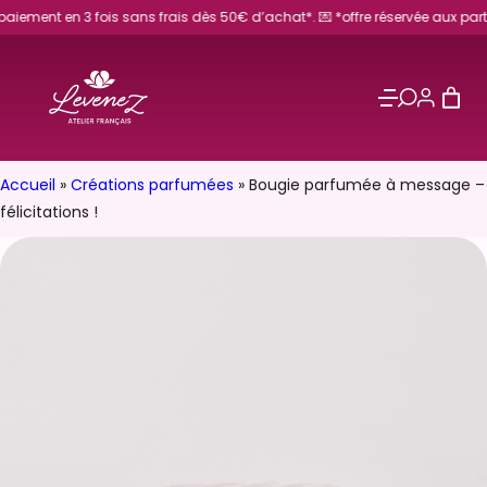
Aller
t en 3 fois sans frais dès 50€ d’achat*. 💌 *offre réservée aux particuliers
au
contenu
Accueil
»
Créations parfumées
»
Bougie parfumée à message –
félicitations !