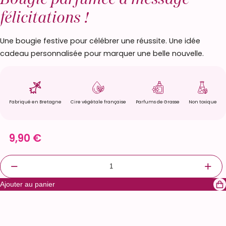
félicitations !
Une bougie festive pour célébrer une réussite. Une idée
cadeau personnalisée pour marquer une belle nouvelle.
Fabriqué en Bretagne
Cire végétale française
Parfums de Grasse
Non toxique
9,90
€
q
−
+
u
Ajouter au panier
a
n
t
i