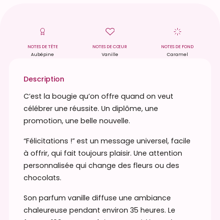
t
é
d
e
NOTES DE TÊTE
NOTES DE CŒUR
NOTES DE FOND
Aubépine
Vanille
Caramel
B
o
Description
u
g
C’est la bougie qu’on offre quand on veut
i
célébrer une réussite. Un diplôme, une
e
promotion, une belle nouvelle.
p
“Félicitations !” est un message universel, facile
a
à offrir, qui fait toujours plaisir. Une attention
r
personnalisée qui change des fleurs ou des
f
chocolats.
u
m
Son parfum vanille diffuse une ambiance
é
chaleureuse pendant environ 35 heures. Le
e