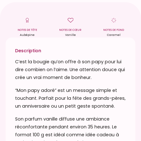
t
é
d
e
NOTES DE TÊTE
NOTES DE CŒUR
NOTES DE FOND
Aubépine
Vanille
Caramel
B
o
Description
u
g
C’est la bougie qu’on offre à son papy pour lui
i
dire combien on l’aime. Une attention douce qui
e
crée un vrai moment de bonheur.
p
“Mon papy adoré” est un message simple et
a
touchant. Parfait pour la fête des grands-pères,
r
un anniversaire ou un petit geste spontané.
f
u
Son parfum vanille diffuse une ambiance
m
réconfortante pendant environ 35 heures. Le
é
format 100 g est idéal comme idée cadeau à
e