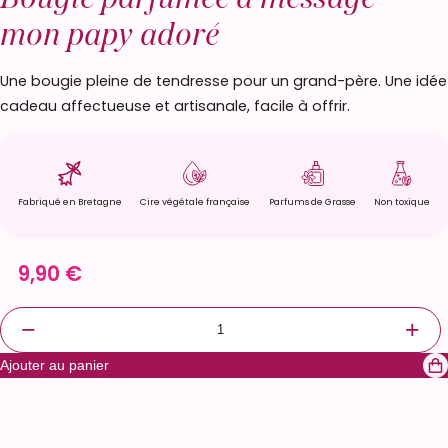
mon papy adoré
Une bougie pleine de tendresse pour un grand-père. Une idée
cadeau affectueuse et artisanale, facile à offrir.
Fabriqué en Bretagne
Cire végétale française
Parfums de Grasse
Non toxique
9,90
€
q
−
+
u
Ajouter au panier
a
n
t
i