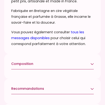
petit prix, artisanale et made in France.
à
Fabriquée en Bretagne en cire végétale
m
française et parfumée à Grasse, elle incarne le
e
savoir-faire et la douceur.
s
s
Vous pouvez également consulter
tous les
a
messages disponibles
pour choisir celui qui
g
correspond parfaitement à votre attention.
e
–
m
Composition
o
n
Ne contient pas d’allergènes listés selon la
p
réglementation en vigueur.
a
p
Recommandations
y
a
Pour une combustion optimale, laissez brûler