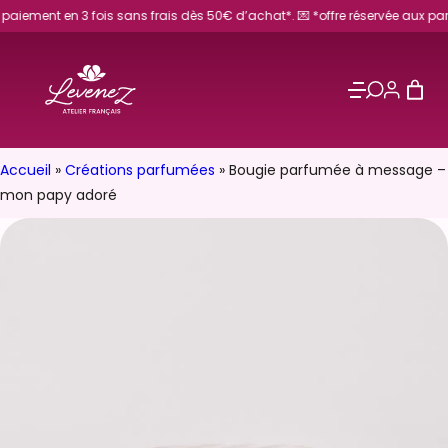
Aller
nt en 3 fois sans frais dès 50€ d’achat*. 💌 *offre réservée aux particulier
au
contenu
Accueil
»
Créations parfumées
»
Bougie parfumée à message –
mon papy adoré