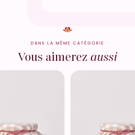
t
homogène.
a
Par la suite, évitez de l’allumer plu
m
Veillez à ce que la mèche reste c
b
allumage.
r
DANS LA MÊME CATÉGORIE
Éteignez la bougie lorsque la cire a
é
préserver le contenant.
Vous aimerez
aussi