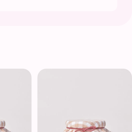
s de 3 à 4 heures consécutives.
entrée et coupée à environ 5 mm avant chaque
tteint environ 1 cm de profondeur afin de