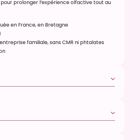
our prolonger l’expérience olfactive tout au
quée en France, en Bretagne
M
ntreprise familiale, sans CMR ni phtalates
ton
ction allergique :
LE, GERANIOL, HYDROXYCITRONELLAL, LINALOL,
ez brûler votre bougie au moins 2 heures lors
 toute la surface de la cire fonde de manière