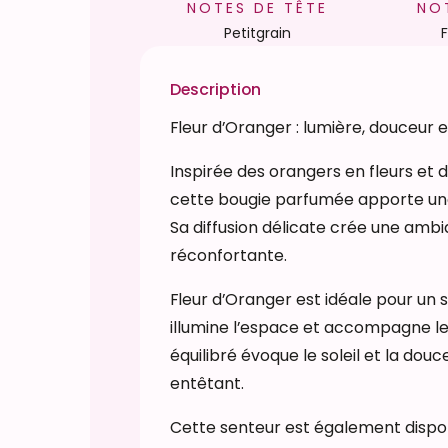
NOTES DE TÊTE
NO
e
Petitgrain
F
B
o
Description
u
Fleur d’Oranger : lumière, douceur e
g
i
Inspirée des orangers en fleurs et d
e
cette bougie parfumée apporte une 
p
Sa diffusion délicate crée une ambi
a
réconfortante.
r
f
Fleur d’Oranger est idéale pour un s
u
illumine l’espace et accompagne l
m
équilibré évoque le soleil et la do
é
entêtant.
e
Cette senteur est également dispo
F