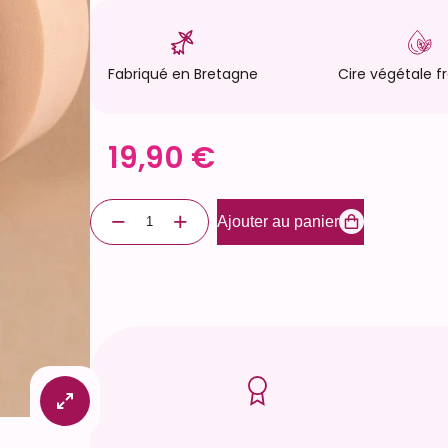
Fabriqué en Bretagne
Cire végétale f
19,90
€
q
−
+
Ajouter au panier
u
a
n
t
i
t
é
d