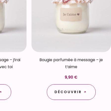
ge – j’irai
Bougie parfumée à message – je
vec toi
t’aime
9,90 €
DÉCOUVRIR