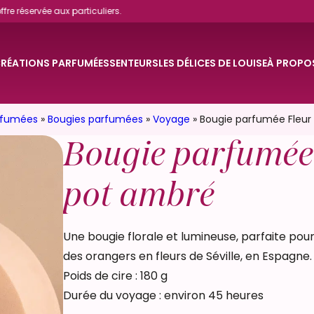
particuliers.
RÉATIONS PARFUMÉES
SENTEURS
LES DÉLICES DE LOUISE
À PROPO
rfumées
»
Bougies parfumées
»
Voyage
»
Bougie parfumée Fleur
pensions parfumées
Thés & Infusions
Gourmandes
Notre histoire
Revendeurs
Bougie parfumée 
 d'implantation – pro
Oursons à infuser
Ensoleillées
Notre atelier
Marque blanche
pot ambré
Confiseries
Trouver une boutique
CSE
Une bougie florale et lumineuse, parfaite pou
des orangers en fleurs de Séville, en Espagne.
Le magazine
Hôtels et spas
Poids de cire : 180 g
Durée du voyage : environ 45 heures